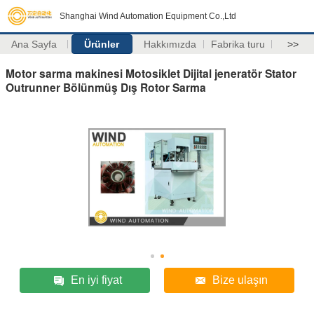
Shanghai Wind Automation Equipment Co.,Ltd
Ana Sayfa
Ürünler
Hakkımızda
Fabrika turu
>>
Motor sarma makinesi Motosiklet Dijital jeneratör Stator
Outrunner Bölünmüş Dış Rotor Sarma
En iyi fiyat
Bize ulaşın