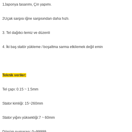
1Japonya tasarımı, Çin yapımı.
2Uçak sargısı iğne sargısından daha hızlı.
3. Tel dağıtıcı temiz ve düzenli
4. İki baş statör yükleme / boşaltma sarma etkilemek değil emin
Teknik veriler:
Tel çapı: 0.15 ~ 1.5mm
Stator kimliği: 15~260mm
Stator yığını yüksekliği:7 ~ 60mm
Dönüm numarası: 0~99999