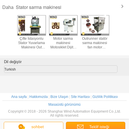
Stator sarma makinesi
Daha
ma tavan
Çifte İstasyonlu
Motor sarma
Outrunner statör
Elektrik 
or sarma
Stator Yuvarlama
makinesi
sarma makinesi
Prototi
esinin
Makinesi Out
Motosiklet Dijital
fan motor
Yüklen
i için
Runner Tek Fazlı
jeneratör Stator
havalandırıcı dış
Önce 500
tipler
3 Fazlı Fan
Outrunner
rotor sarma
Lazer 
örler
Motoru için
Bölünmüş Dış
Makin
Dil değiştir
Rotor Sarma
Turkish
Ana sayfa
|
Hakkımızda
|
Bize Ulaşın
|
Site Haritası
|
Gizlilik Politikası
Masaüstü görünümü
Copyright © 2018 - 2026 Shanghai Wind Automation Equipment Co.,Ltd.
All rights reserved.
sohbet
Teklif isteği