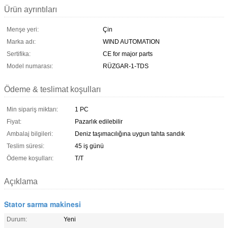
Ürün ayrıntıları
Menşe yeri:
Çin
Marka adı:
WIND AUTOMATION
Sertifika:
CE for major parts
Model numarası:
RÜZGAR-1-TDS
Ödeme & teslimat koşulları
Min sipariş miktarı:
1 PC
Fiyat:
Pazarlık edilebilir
Ambalaj bilgileri:
Deniz taşımacılığına uygun tahta sandık
Teslim süresi:
45 iş günü
Ödeme koşulları:
T/T
Açıklama
Stator sarma makinesi
Durum:
Yeni