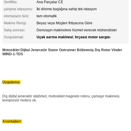
Sertifika:
Ana Parçalar CE
çalışma istasyonu:
İki dönme başlığına sahip tek istasyon
otomasyon türü:
tam otomatik
Makine Rengi:
Beyaz veya Müşteri İhtiyacına Göre
Satış sonrası:
Denizaşırı makinelere hizmet verecek mühendisler
Uçak sarma makinesi
fırçasız motor sargısı
Vurgulamak:
,
Motosiklet Dijital Jeneratör Stator Outrunner Bölünmüş Dış Rotor Vinder
WIND-1-TDS
Uygulama:
Dış dijital jeneratör statörleri, motosiklet magneto rotoru, çamaşır makinesi,
kompresör motoru vb.
Avantajları: