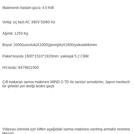
Makinenin toplam gücü: 4.0 KW
Voltaj: üç fazlı AC 380V 50/60 Hz
Ağırlık: 1250 Kg
Boyut: 2000(uzunluk)X1000(genişlik)X1800(yükseklik)mm
Paket boyutu 1800*1510*1920mm yaklaşık 5.2 CBM
HS kodu: 8479811000
Çift makaralı sarma makinesi WIND-2-TD ile sarılan armatürler, Japon merkezli
bir şirketin pin deliği testini geçti
Videoyu izlemek için lütfen aşağıdaki sarma makinesi sarılmış armatür resmine
tıklayın