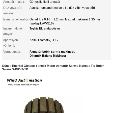
Armatür imalatı:
Güneş ile ilgili armatür
Düz veya eğri
Aynı konumlandırma yolu ile düz yığın veya eğri
armatür:
İşlenmiş tel aralığı:
Genellikle 0.16 ~ 1.2 mm, Max tel makinesi 1.35mm
(yaklaşık AWG16)
İnsan-makine
Teşhis Ekranda göster
arayüzü:
operasyon
Adım, Otomatik, JOG
yöntemi:
Armatür bobin sarma makinesi
Vurgulamak:
,
Dinamik Balans Makinası
Güneş Enerjisi Güneşe Yönelik Motor Armatür Sarma Kancalı Tip Bobin
Sarma WIND-2-TD