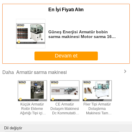
En İyi Fiyatı Alın
Güneş Enerjisi Armatür bobin
sarma makinesi Motor sarma 16
Kanca 16 yuva
Devam et
Armatür sarma makinesi
Daha
reksiyon
Küçük Armatür
CE Armatür
Flier Tipi Armatür
5Slot Ar
Armatür
Rotör Ekleme
Dolaşım Makinesi
Dolaştırma
Rotor Do
Makinesi
Ağırlığı Tipi için
Dc Kommutatör
Makinesi Tam
Makinesi D
olaşım
Otomatik Dinamik
Motoru Tam
Otomatik 4
motoru 
r Lap
Denge Makinesi
Otomatik Üretim
Kutuplu Çemberli
istasyonl
aşım
hattı
Dolaştırıcı
ODD
Dil değiştir