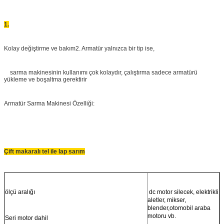
1.
Kolay değiştirme ve bakım
2. Armatür yalnızca bir tip ise,
sarma makinesinin kullanımı çok kolaydır, çalıştırma sadece armatürü
yükleme ve boşaltma gerektirir
Armatür Sarma Makinesi Özelliği:
Çift makaralı tel ile lap sarım
ölçü aralığı
dc motor silecek, elektrikli
aletler, mikser,
blender,
otomobil araba
motoru vb.
Seri motor dahil