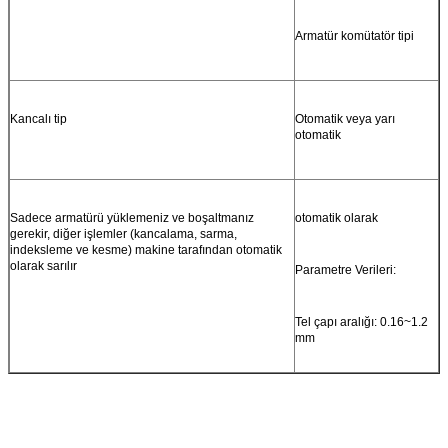
Armatür komütatör tipi
Kancalı tip
Otomatik veya yarı
otomatik
Sadece armatürü yüklemeniz ve boşaltmanız
otomatik olarak
gerekir, diğer işlemler (kancalama, sarma,
indeksleme ve kesme) makine tarafından otomatik
olarak sarılır
Parametre Verileri:
Tel çapı aralığı: 0.16~1.2
mm