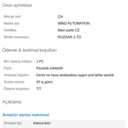
Ürün ayrıntıları
Menşe yeri:
Çin
Marka adı:
WIND AUTOMATION
Sertifika:
Main parts CE
Model numarası:
RÜZGAR-2-TD
Ödeme & teslimat koşulları
Min sipariş miktarı:
1 PC
Fiyat:
Pazarlık edilebilir
Ambalaj bilgileri:
Deniz ve hava sevkiyatına uygun poli tahta sandık
Teslim süresi:
45 iş günü
Ödeme koşulları:
T/T
Açıklama
Armatür sarma makinesi
Armatür tipi:
Kanca türü